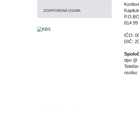
Konfer
Kapitul
ZODPOVEDNÁ OSOBA
P.O.BO
814 99 
IČO: 0
DIČ: 2
Spoloč
dpo @ 
Telefón
osobu:
KBS © 1997-2026