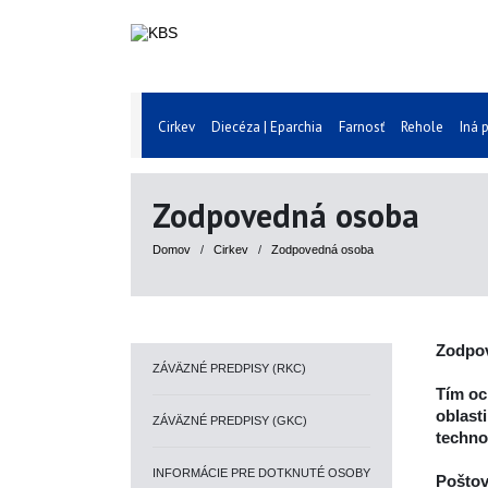
Cirkev
Diecéza | Eparchia
Farnosť
Rehole
Iná 
Zodpovedná osoba
Domov
/
Cirkev
/
Zodpovedná osoba
Zodpo
ZÁVÄZNÉ PREDPISY (RKC)
Tím oc
oblast
ZÁVÄZNÉ PREDPISY (GKC)
techno
INFORMÁCIE PRE DOTKNUTÉ OSOBY
Poštov