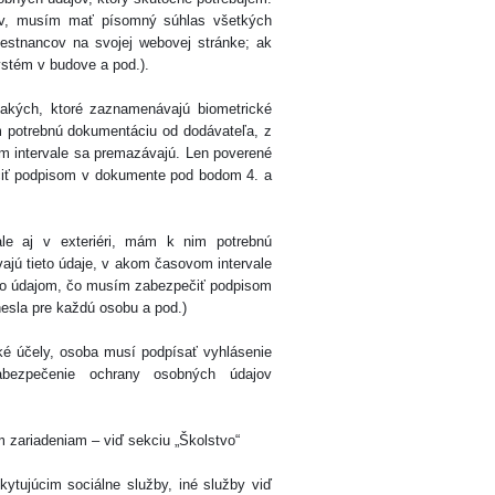
v, musím mať písomný súhlas všetkých
mestnancov na svojej webovej stránke; ak
stém v budove a pod.).
takých, ktoré zaznamenávajú biometrické
im potrebnú dokumentáciu od dodávateľa, z
om intervale sa premazávajú. Len poverené
iť podpisom v dokumente pod bodom 4. a
ale aj v exteriéri, mám k nim potrebnú
ajú tieto údaje, v akom časovom intervale
to údajom, čo musím zabezpečiť podpisom
hesla pre každú osobu a pod.)
ké účely, osoba musí podpísať vyhlásenie
abezpečenie ochrany osobných údajov
m zariadeniam – viď sekciu „Školstvo“
ytujúcim sociálne služby, iné služby viď