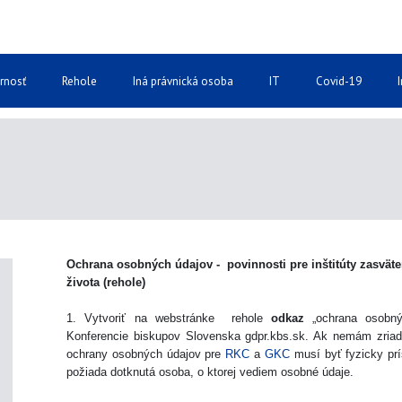
rnosť
Rehole
Iná právnická osoba
IT
Covid-19
Ochrana osobných údajov - povinnosti pre inštitúty zasvät
života (rehole)
1. Vytvoriť na webstránke rehole
odkaz
„ochrana osobný
Konferencie biskupov Slovenska gdpr.kbs.sk. Ak nemám zria
ochrany osobných údajov pre
RKC
a
GKC
musí byť fyzicky prí
požiada dotknutá osoba, o ktorej vediem osobné údaje.