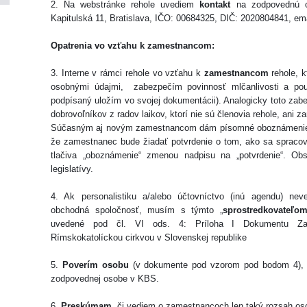
2. Na webstránke rehole uvediem
kontakt
na zodpovednú os
Kapitulská 11, Bratislava, IČO: 00684325, DIČ: 2020804841, ema
Opatrenia vo vzťahu k zamestnancom:
3. Interne v rámci rehole vo vzťahu k
zamestnancom
rehole, k
osobnými údajmi, zabezpečím povinnosť mlčanlivosti a pou
podpísaný uložím vo svojej dokumentácii). Analogicky toto zabe
dobrovoľníkov z radov laikov, ktorí nie sú členovia rehole, ani z
Súčasným aj novým zamestnancom dám písomné oboznámenie do
že zamestnanec bude žiadať potvrdenie o tom, ako sa spracov
tlačiva „oboznámenie“ zmenou nadpisu na „potvrdenie“. Ob
legislatívy.
4. Ak personalistiku a/alebo účtovníctvo (inú agendu) nev
obchodná spoločnosť, musím s týmto „
sprostredkovateľo
uvedené pod čl. VI ods. 4: Príloha I Dokumentu Zab
Rímskokatolíckou cirkvou v Slovenskej republike
5.
Poverím osobu
(v dokumente pod vzorom pod bodom 4), k
zodpovednej osobe v KBS.
6.
Preskúmam
, či vediem o zamestnancoch len taký rozsah os