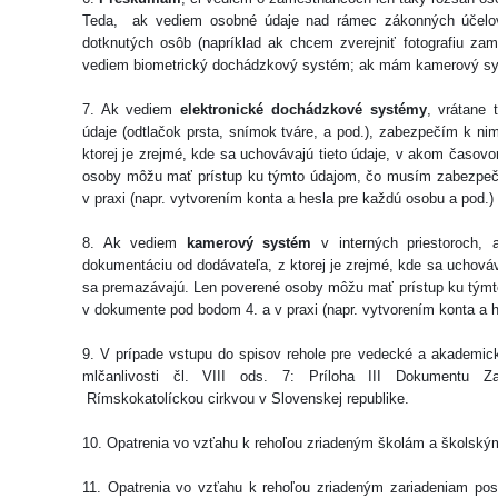
Teda, ak vediem osobné údaje nad rámec zákonných účelo
dotknutých osôb (napríklad ak chcem zverejniť fotografiu za
vediem biometrický dochádzkový systém; ak mám kamerový sy
7. Ak vediem
elektronické dochádzkové systémy
, vrátane 
údaje (odtlačok prsta, snímok tváre, a pod.), zabezpečím k n
ktorej je zrejmé, kde sa uchovávajú tieto údaje, v akom časov
osoby môžu mať prístup ku týmto údajom, čo musím zabezpeč
v praxi (napr. vytvorením konta a hesla pre každú osobu a pod.)
8. Ak vediem
kamerový systém
v interných priestoroch, 
dokumentáciu od dodávateľa, z ktorej je zrejmé, kde sa uchováv
sa premazávajú. Len poverené osoby môžu mať prístup ku tým
v dokumente pod bodom 4. a v praxi (napr. vytvorením konta a 
9. V prípade vstupu do spisov rehole pre vedecké a akademic
mlčanlivosti čl. VIII ods. 7: Príloha III Dokumentu Z
Rímskokatolíckou cirkvou v Slovenskej republike.
10. Opatrenia vo vzťahu k rehoľou zriadeným školám a školský
11. Opatrenia vo vzťahu k rehoľou zriadeným zariadeniam posk