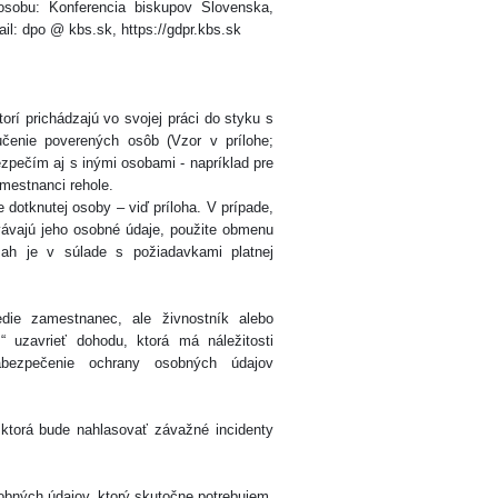
obu: Konferencia biskupov Slovenska,
il: dpo @ kbs.sk, https://gdpr.kbs.sk
torí prichádzajú vo svojej práci do styku s
čenie poverených osôb (Vzor v prílohe;
zpečím aj s inými osobami - napríklad pre
amestnanci rehole.
tknutej osoby – viď príloha. V prípade,
ávajú jeho osobné údaje, použite obmenu
sah je v súlade s požiadavkami platnej
edie zamestnanec, ale živnostník alebo
m
“ uzavrieť dohodu, ktorá má náležitosti
ezpečenie ochrany osobných údajov
torá bude nahlasovať závažné incidenty
obných údajov, ktorý skutočne potrebujem.