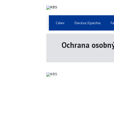
Cirkev
Diecéza | Eparchia
Fa
Ochrana osobný
KBS © 1997-2026