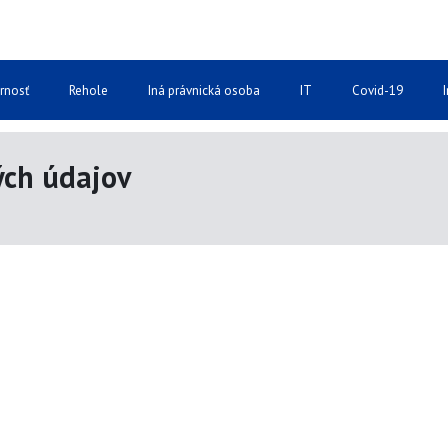
rnosť
Rehole
Iná právnická osoba
IT
Covid-19
ch údajov